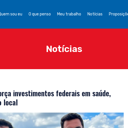
Quem sou eu
O que penso
Meu trabalho
Notícias
Proposiçõe
Notícias
rça investimentos federais em saúde,
 local