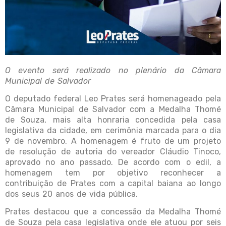
O evento será realizado no plenário da Câmara
Municipal de Salvador
O deputado federal Leo Prates será homenageado pela
Câmara Municipal de Salvador com a Medalha Thomé
de Souza, mais alta honraria concedida pela casa
legislativa da cidade, em cerimônia marcada para o dia
9 de novembro. A homenagem é fruto de um projeto
de resolução de autoria do vereador Cláudio Tinoco,
aprovado no ano passado. De acordo com o edil, a
homenagem tem por objetivo reconhecer a
contribuição de Prates com a capital baiana ao longo
dos seus 20 anos de vida pública.
Prates destacou que a concessão da Medalha Thomé
de Souza pela casa legislativa onde ele atuou por seis