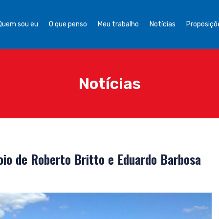
Quem sou eu
O que penso
Meu trabalho
Notícias
Proposiçõe
Notícias
oio de Roberto Britto e Eduardo Barbosa