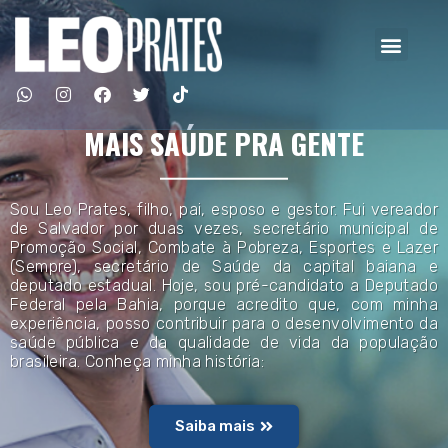
MAIS SAÚDE PRA GENTE
Sou Leo Prates, filho, pai, esposo e gestor. Fui vereador
de Salvador por duas vezes, secretário municipal de
Promoção Social, Combate à Pobreza, Esportes e Lazer
(Sempre), secretário de Saúde da capital baiana e
deputado estadual. Hoje, sou pré-candidato a Deputado
Federal pela Bahia, porque acredito que, com minha
experiência, posso contribuir para o desenvolvimento da
saúde pública e da qualidade de vida da população
brasileira. Conheça minha história:
Saiba mais