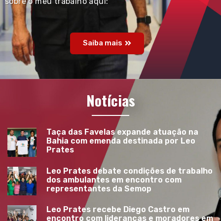
sobre o meu trabalho aqui:
Saiba mais
Notícias
Taça das Favelas expande atuação na
Bahia com emenda destinada por Leo
Prates
Leo Prates debate condições de trabalho
dos ambulantes em encontro com
representantes da Semop
Leo Prates recebe Diego Castro em
encontro com lideranças e moradores em