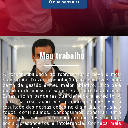
O que penso
Meu trabalho
A responsabilidade de representar o povo é meu
maior guia. Trazer a população para cada vez mais
perto da gestão é meu maior objetivo. Luto pela
garantia do acesso à saúde e aos direitos básicos.
Essas são as bandeiras que defendo e acredito. A
mudança real acontece quando podemos ver o
resultado das nossas ações no dia a dia, e, quando
todos contribuímos, conseguimos construir uma
sociedade mais justa, com menor desigualdade
social, preconceitos e intolerância. Conheça mais