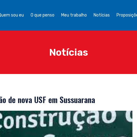
Quem sou eu
O que penso
Meu trabalho
Notícias
Proposiçõe
Notícias
ão de nova USF em Sussuarana