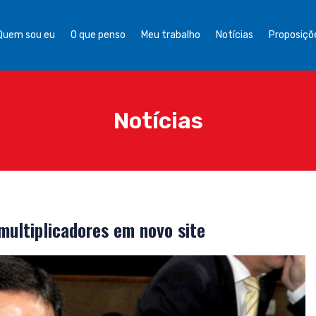
Quem sou eu
O que penso
Meu trabalho
Notícias
Proposiçõe
Notícias
multiplicadores em novo site