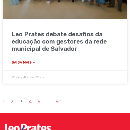
Leo Prates debate desafios da
educação com gestores da rede
municipal de Salvador
SAIBA MAIS »
10 de julho de 2026
1
2
3
4
5
…
50