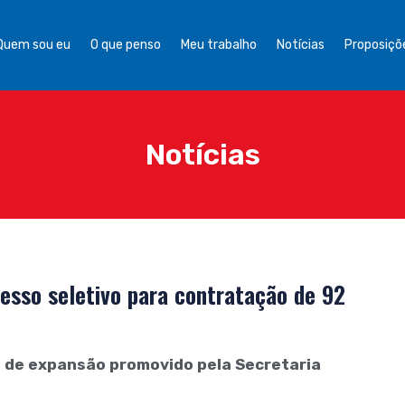
Quem sou eu
O que penso
Meu trabalho
Notícias
Proposiçõe
Notícias
cesso seletivo para contratação de 92
o de expansão promovido pela Secretaria