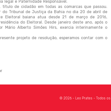
ia legal e Paternidade Responsável.
, título de cidadão em todas as comarcas que passou.
do Tribunal de Justiça da Bahia no dia 20 de abril de
rte Eleitoral baiana atua desde 21 de março de 2016,
idência do Eleitoral. Desde janeiro deste ano, após o
 Mário Alberto Simões Hirs, exercia interinamente o
resente projeto de resolução, esperamos contar com o
or
© 2026 - Leo Prates - Todos os 