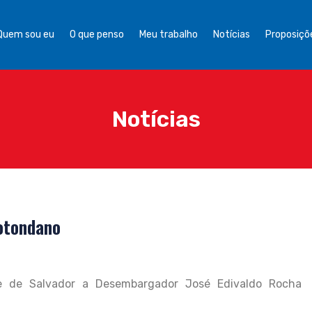
Quem sou eu
O que penso
Meu trabalho
Notícias
Proposiçõe
Notícias
Rotondano
e de Salvador a Desembargador José Edivaldo Rocha