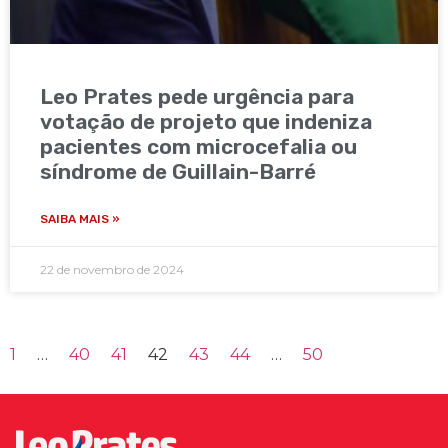
Leo Prates pede urgência para
votação de projeto que indeniza
pacientes com microcefalia ou
síndrome de Guillain-Barré
SAIBA MAIS »
22 de novembro de 2024
1
…
40
41
42
43
44
…
50